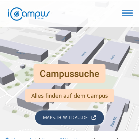
Toggl
Campussuche
Alles finden auf dem Campus
MAPS.TH-WILDAU.DE