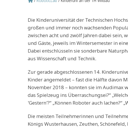
RoboticLab
Kinderuni an der TH Wildau
Pfadnavigation
Die Kinderuniversität der Technischen Hochs
großen und immer noch wachsenden Populari
zwischen acht und zwölf Jahren dabei sein, 
und Gäste, jeweils im Wintersemester in ein
Dabei entschlüsseln sie sonderbare Natur
aus Wissenschaft und Technik.
Zur gerade abgeschlossenen 14. Kinderunive
Kinder angemeldet – fast die Hälfte davon 
November 2018 – konnten sie im Audimax w
das Spielzeug ins Überraschungsei?“ „Welche
'Gestern'?“ „Können Roboter auch lachen?“ „
Die meisten Teilnehmerinnen und Teilnehm
Königs Wusterhausen, Zeuthen, Schönefeld, 