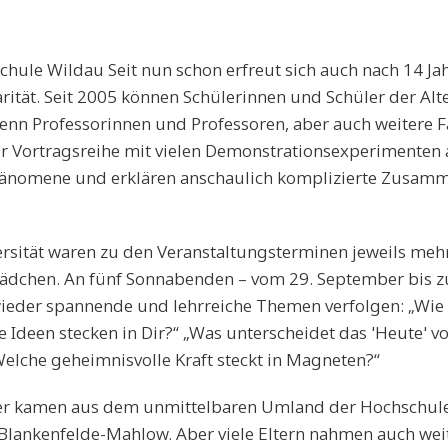
chule Wildau Seit nun schon erfreut sich auch nach 14 Ja
tät. Seit 2005 können Schülerinnen und Schüler der Al
wenn Professorinnen und Professoren, aber auch weitere 
er Vortragsreihe mit vielen Demonstrationsexperimenten 
phänomene und erklären anschaulich komplizierte Zusa
rsität waren zu den Veranstaltungsterminen jeweils mehr
Mädchen. An fünf Sonnabenden – vom 29. September bis 
ieder spannende und lehrreiche Themen verfolgen: „Wi
 Ideen stecken in Dir?“ „Was unterscheidet das 'Heute' v
Welche geheimnisvolle Kraft steckt in Magneten?“
er kamen aus dem unmittelbaren Umland der Hochschule
Blankenfelde-Mahlow. Aber viele Eltern nahmen auch wei