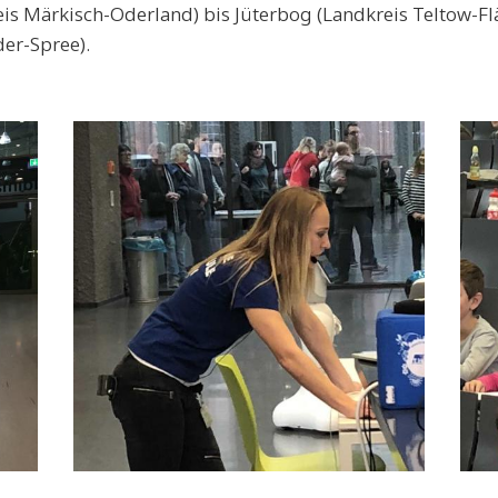
is Märkisch-Oderland) bis Jüterbog (Landkreis Teltow-Fl
er-Spree).