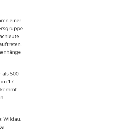
hren einer
tersgruppe
Fachleute
auftreten.
mmenhänge
 als 500
zum 17.
e kommt
on
: Wildau,
te